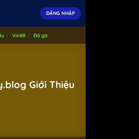
ĐĂNG NHẬP
ầu
Vin88
Đá gà
y.blog Giới Thiệu