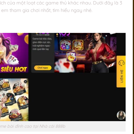
hích của một loạt các game thủ khác nhau.
Dưới đây là 3
m tham gia chơi nhất, tìm hiểu ngay nhé.
e bài đỉnh cao tại Nhà cái 888b