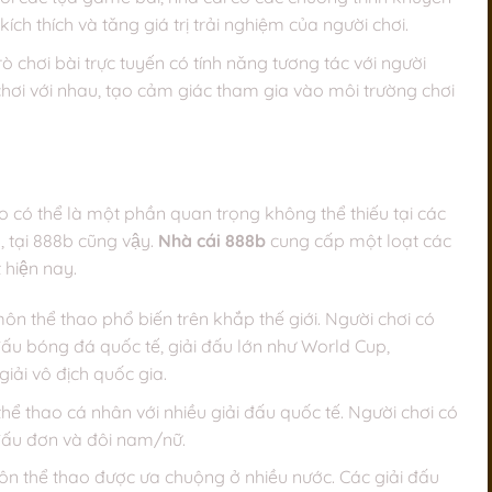
 kích thích và tăng giá trị trải nghiệm của người chơi.
ò chơi bài trực tuyến có tính năng tương tác với người
chơi với nhau, tạo cảm giác tham gia vào môi trường chơi
 có thể là một phần quan trọng không thể thiếu tại các
, tại 888b cũng vậy.
Nhà cái 888b
cung cấp một loạt các
 hiện nay.
n thể thao phổ biến trên khắp thế giới. Người chơi có
đấu bóng đá quốc tế, giải đấu lớn như World Cup,
ải vô địch quốc gia.
hể thao cá nhân với nhiều giải đấu quốc tế. Người chơi có
 đấu đơn và đôi nam/nữ.
n thể thao được ưa chuộng ở nhiều nước. Các giải đấu