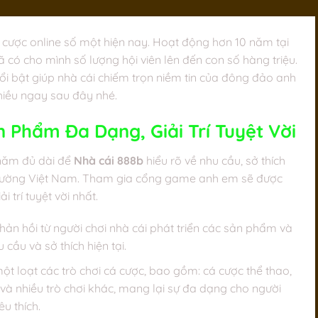
cược online số một hiện nay. Hoạt động hơn 10 năm tại
ã có cho mình số lượng hội viên lên đến con số hàng triệu.
i bật giúp nhà cái chiếm trọn niềm tin của đông đảo anh
hiều ngay sau đây nhé.
 Phẩm Đa Dạng, Giải Trí Tuyệt Vời
 năm đủ dài để
Nhà cái 888b
hiểu rõ về nhu cầu, sở thích
 trường Việt Nam. Tham gia cổng game anh em sẽ được
 trí tuyệt vời nhất.
hản hồi từ người chơi nhà cái phát triển các sản phẩm và
 cầu và sở thích hiện tại.
t loạt các trò chơi cá cược, bao gồm: cá cược thể thao,
 và nhiều trò chơi khác, mang lại sự đa dạng cho người
êu thích.