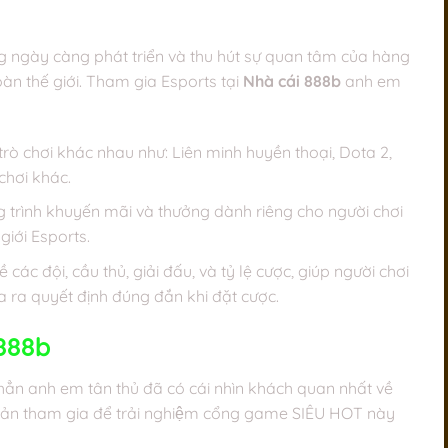
ng ngày càng phát triển và thu hút sự quan tâm của hàng
oàn thế giới. Tham gia Esports tại
Nhà cái 888b
anh em
trò chơi khác nhau như: Liên minh huyền thoại, Dota 2,
chơi khác.
ng trình khuyến mãi và thưởng dành riêng cho người chơi
giới Esports.
ề các đội, cầu thủ, giải đấu, và tỷ lệ cược, giúp người chơi
ưa ra quyết định đúng đắn khi đặt cược.
888b
hẳn anh em tân thủ đã có cái nhìn khách quan nhất về
hoản tham gia để trải nghiệm cổng game SIÊU HOT này