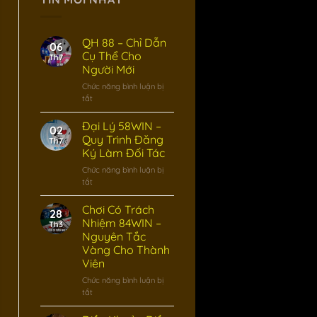
QH 88 – Chỉ Dẫn
06
Cụ Thể Cho
Th7
Người Mới
Chức năng bình luận bị
ở
tắt
QH
88
Đại Lý 58WIN –
02
–
Quy Trình Đăng
Th7
Chỉ
Ký Làm Đối Tác
Dẫn
Chức năng bình luận bị
Cụ
ở
tắt
Thể
Đại
Cho
Lý
Người
Chơi Có Trách
28
58WIN
Mới
Nhiệm 84WIN –
Th3
–
Nguyên Tắc
Quy
Vàng Cho Thành
Trình
Viên
Đăng
Ký
Chức năng bình luận bị
Làm
ở
tắt
Đối
Chơi
Tác
Có