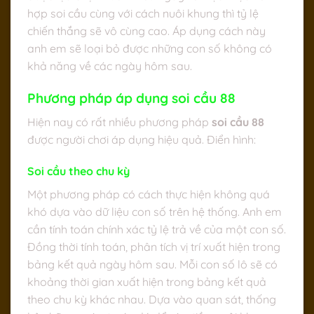
hợp soi cầu cùng với cách nuôi khung thì tỷ lệ
chiến thắng sẽ vô cùng cao. Áp dụng cách này
anh em sẽ loại bỏ được những con số không có
khả năng về các ngày hôm sau.
Phương pháp áp dụng soi cầu 88
Hiện nay có rất nhiều phương pháp
soi cầu 88
được người chơi áp dụng hiệu quả. Điển hình:
Soi cầu theo chu kỳ
Một phương pháp có cách thực hiện không quá
khó dựa vào dữ liệu con số trên hệ thống. Anh em
cần tính toán chính xác tỷ lệ trả về của một con số.
Đồng thời tính toán, phân tích vị trí xuất hiện trong
bảng kết quả ngày hôm sau.
Mỗi con số lô sẽ có
khoảng thời gian xuất hiện trong bảng kết quả
theo chu kỳ khác nhau. Dựa vào quan sát, thống