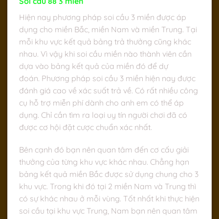
Soi cầu 88 3 miền
Hiện nay phương pháp soi cầu 3 miền được áp
dụng cho miền Bắc, miền Nam và miền Trung. Tại
mỗi khu vực kết quả bảng trả thưởng cũng khác
nhau. Vì vậy khi soi cầu miền nào thành viên cần
dựa vào bảng kết quả của miền đó để dự
đoán.
Phương pháp soi cầu 3 miền hiện nay được
đánh giá cao về xác suất trả về. Có rất nhiều công
cụ hỗ trợ miễn phí dành cho anh em có thể áp
dụng. Chỉ cần tìm ra loại uy tín người chơi đã có
được cơ hội đặt cược chuẩn xác nhất.
Bên cạnh đó bạn nên quan tâm đến cơ cấu giải
thưởng của từng khu vực khác nhau. Chẳng hạn
bảng kết quả miền Bắc được sử dụng chung cho 3
khu vực. Trong khi đó tại 2 miền Nam và Trung thì
có sự khác nhau ở mỗi vùng.
Tốt nhất khi thực hiện
soi cầu tại khu vực Trung, Nam bạn nên quan tâm