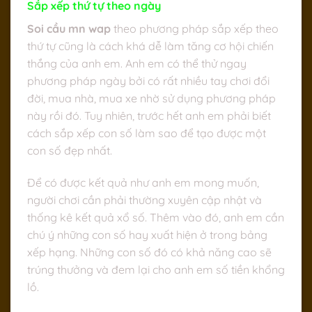
Sắp xếp thứ tự theo ngày
Soi cầu mn wap
theo phương pháp sắp xếp theo
thứ tự cũng là cách khá dễ làm tăng cơ hội chiến
thắng của anh em. Anh em có thể thử ngay
phương pháp ngày bởi có rất nhiều tay chơi đổi
đời, mua nhà, mua xe nhờ sử dụng phương pháp
này rồi đó. Tuy nhiên, trước hết anh em phải biết
cách sắp xếp con số làm sao để tạo được một
con số đẹp nhất.
Để có được kết quả như anh em mong muốn,
người chơi cần phải thường xuyên cập nhật và
thống kê kết quả xổ số. Thêm vào đó, anh em cần
chú ý những con số hay xuất hiện ở trong bảng
xếp hạng. Những con số đó có khả năng cao sẽ
trúng thưởng và đem lại cho anh em số tiền khổng
lồ.