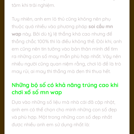
tâm khi trải nghiệm.
Tuy nhiên, anh em lô thủ cũng không nên phụ
thuộc quá nhiều vào phương pháp
soi cầu mn
wap
này. Bởi dù tỷ lệ thắng khá cao nhưng để
thắng chắc 100% thì là điều không thể. Đôi khi, anh
em cũng nên tin tưởng vào bản thân mình để tìm
ra những con số may mắn phù hợp nhất. Vậy nên
nhiều người cũng quan niệm rằng, chơi lô đề là trò
may rủi, ai may thì thắng mà đen thì thua hết.
Những bộ số có khả năng trúng cao khi
chơi xổ số mn wap
Dựa vào những số liệu mà nhà cái đã cập nhật,
anh em có thể chọn cho mình những con số đẹp
và phù hợp. Một trong những con số đẹp nhất
được nhiều anh em sử dụng nhất là: