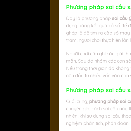
Phương pháp soi cầu x
Đây là phương pháp
soi cầu 
dụng bảng kết quả xổ số để đư
ghép lô để tìm ra cặp số may
trám, người chơi thực hiện lần
Người chơi cần ghi các giải th
mắn. Sau đó nhóm các con số 
Nếu trong thời gian đó không 
nên đầu tư nhiều vốn vào con 
Phương pháp soi cầu x
Cuối cùng,
phương pháp soi c
chuyên gia, cách soi cầu này 
nhiên, khi sử dụng soi cầu the
nghiệm phân tích, phán đoán.