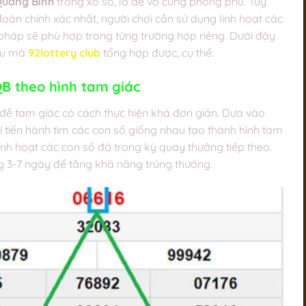
 Quang Binh
trong xổ số, lô đề vô cùng phong phú. Tuy
oán chính xác nhất, người chơi cần sử dụng linh hoạt các
pháp sẽ phù hợp trong từng trường hợp riêng. Dưới đây
ầu mà
92lottery club
tổng hợp được, cụ thể:
B theo hình tam giác
đề tam giác có cách thực hiện khá đơn giản. Dựa vào
i tiến hành tìm các con số giống nhau tạo thành hình tam
inh hoạt các con số đó trong kỳ quay thưởng tiếp theo.
g 3-7 ngày để tăng khả năng trúng thưởng.