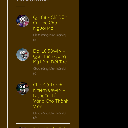
QH 88 – Chỉ Dẫn
06
Cụ Thể Cho
Th7
Người Mới
Chức năng bình luận bị
ở
tắt
QH
88
Đại Lý 58WIN –
02
–
Quy Trình Đăng
Th7
Chỉ
Ký Làm Đối Tác
Dẫn
Chức năng bình luận bị
Cụ
ở
tắt
Thể
Đại
Cho
Lý
Người
Chơi Có Trách
28
58WIN
Mới
Nhiệm 84WIN –
Th3
–
Nguyên Tắc
Quy
Vàng Cho Thành
Trình
Viên
Đăng
Ký
Chức năng bình luận bị
Làm
ở
tắt
Đối
Chơi
Tác
Có