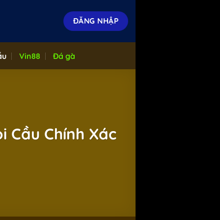
ĐĂNG NHẬP
ầu
Vin88
Đá gà
i Cầu Chính Xác