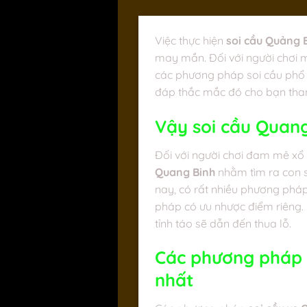
Việc thực hiện
soi cầu Quảng 
may mắn. Đối với người chơi m
các phương pháp soi cầu phổ b
đáp thắc mắc đó cho bạn tha
Vậy soi cầu Quang 
Đối với người chơi đam mê xổ 
Quang Binh
nhằm tìm ra con s
nay, có rất nhiều phương phá
pháp có ưu nhược điểm riêng.
tỉnh táo sẽ dẫn đến thua lỗ.
Các phương pháp 
nhất